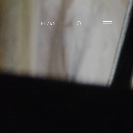
PT
/
EN