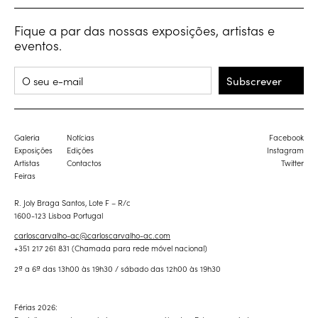
Fique a par das nossas exposições, artistas e
eventos.
Subscrever
Galeria
Notícias
Facebook
Exposições
Edições
Instagram
Artistas
Contactos
Twitter
Feiras
R. Joly Braga Santos, Lote F – R/c
1600-123 Lisboa Portugal
carloscarvalho-ac@carloscarvalho-ac.com
+351 217 261 831 (Chamada para rede móvel nacional)
2ª a 6ª das 13h00 às 19h30 / sábado das 12h00 às 19h30
Férias 2026: