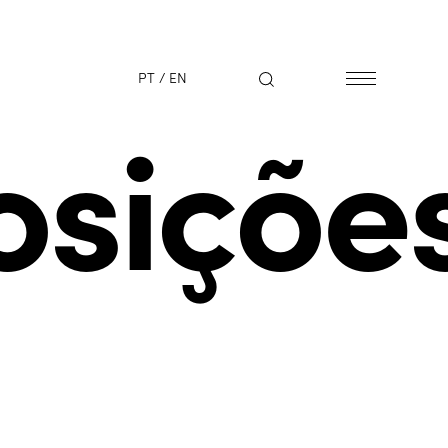
PT
/
EN
osiçõe