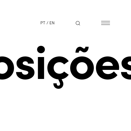
PT
/
EN
osiçõe