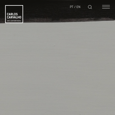
PT
/
EN