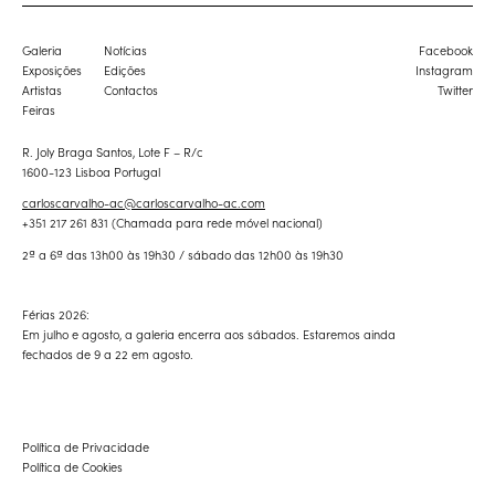
Galeria
Notícias
Facebook
Exposições
Edições
Instagram
Artistas
Contactos
Twitter
Feiras
R. Joly Braga Santos, Lote F – R/c
1600-123 Lisboa Portugal
carloscarvalho-ac@carloscarvalho-ac.com
+351 217 261 831 (Chamada para rede móvel nacional)
2ª a 6ª das 13h00 às 19h30 / sábado das 12h00 às 19h30
Férias 2026:
Em julho e agosto, a galeria encerra aos sábados. Estaremos ainda
fechados de 9 a 22 em agosto.
Política de Privacidade
Política de Cookies