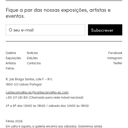
Fique a par das nossas exposições, artistas e
eventos.
Subscrever
Galeria
Notícias
Facebook
Exposições
Edições
Instagram
Artistas
Contactos
Twitter
Feiras
R. Joly Braga Santos, Lote F – R/c
1600-123 Lisboa Portugal
carloscarvalho-ac@carloscarvalho-ac.com
+351 217 261 831 (Chamada para rede móvel nacional)
2ª a 6ª das 13h00 às 19h30 / sábado das 12h00 às 19h30
Férias 2026:
Em julho e agosto, a galeria encerra aos sábados. Estaremos ainda