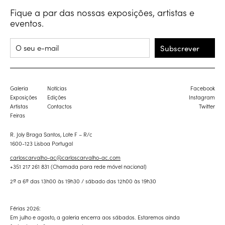
Fique a par das nossas exposições, artistas e
eventos.
Subscrever
Galeria
Notícias
Facebook
Exposições
Edições
Instagram
Artistas
Contactos
Twitter
Feiras
R. Joly Braga Santos, Lote F – R/c
1600-123 Lisboa Portugal
carloscarvalho-ac@carloscarvalho-ac.com
+351 217 261 831 (Chamada para rede móvel nacional)
2ª a 6ª das 13h00 às 19h30 / sábado das 12h00 às 19h30
Férias 2026:
Em julho e agosto, a galeria encerra aos sábados. Estaremos ainda