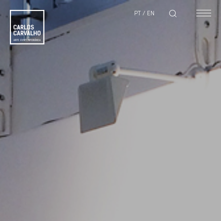
PT
/
EN