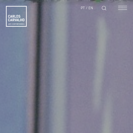
PT
/
EN