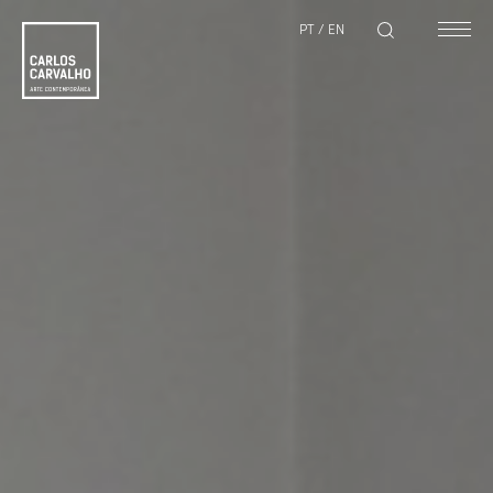
PT
/
EN