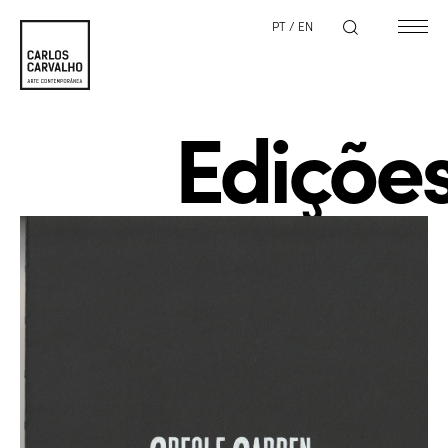
PT
/
EN
Ediçõe