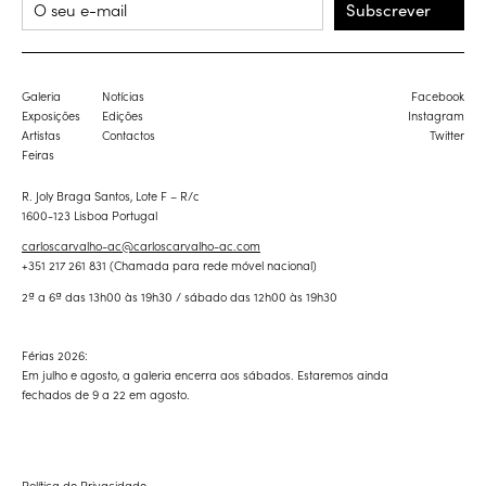
Subscrever
Galeria
Notícias
Facebook
Exposições
Edições
Instagram
Artistas
Contactos
Twitter
Feiras
R. Joly Braga Santos, Lote F – R/c
1600-123 Lisboa Portugal
carloscarvalho-ac@carloscarvalho-ac.com
+351 217 261 831 (Chamada para rede móvel nacional)
2ª a 6ª das 13h00 às 19h30 / sábado das 12h00 às 19h30
Férias 2026:
Em julho e agosto, a galeria encerra aos sábados. Estaremos ainda
fechados de 9 a 22 em agosto.
Política de Privacidade