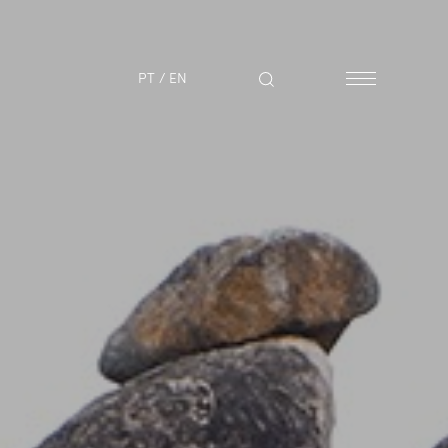
PT
/
EN