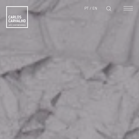
PT
/
EN