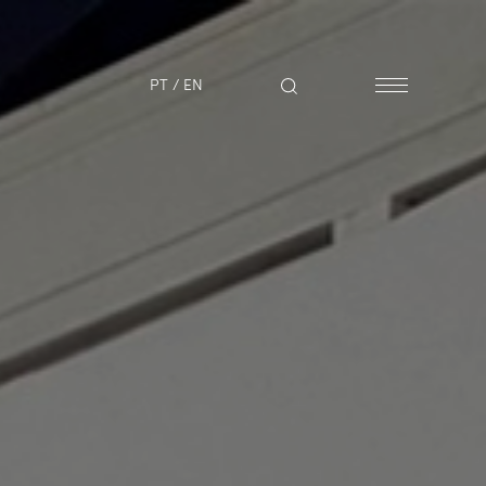
PT
/
EN