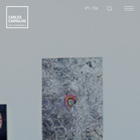
PT
/
EN