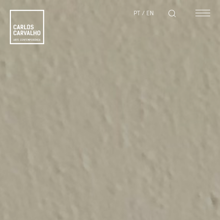
PT
/
EN