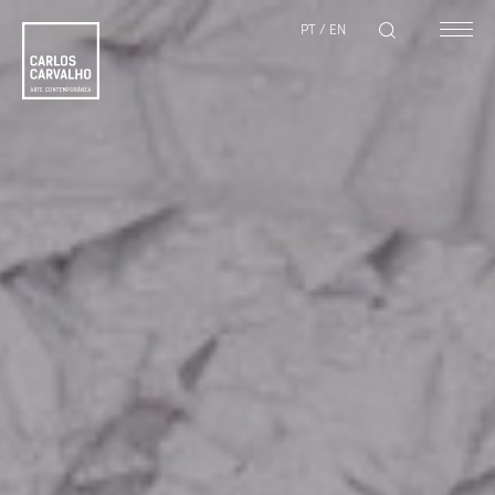
PT
/
EN