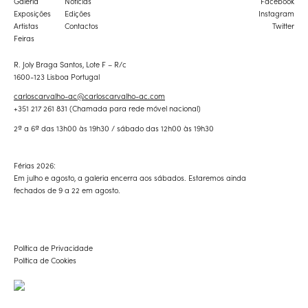
Galeria
Notícias
Facebook
Exposições
Edições
Instagram
Artistas
Contactos
Twitter
Feiras
R. Joly Braga Santos, Lote F – R/c
1600-123 Lisboa Portugal
carloscarvalho-ac@carloscarvalho-ac.com
+351 217 261 831 (Chamada para rede móvel nacional)
2ª a 6ª das 13h00 às 19h30 / sábado das 12h00 às 19h30
Férias 2026:
Em julho e agosto, a galeria encerra aos sábados. Estaremos ainda
fechados de 9 a 22 em agosto.
Política de Privacidade
Política de Cookies