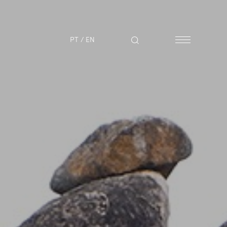
PT
/
EN